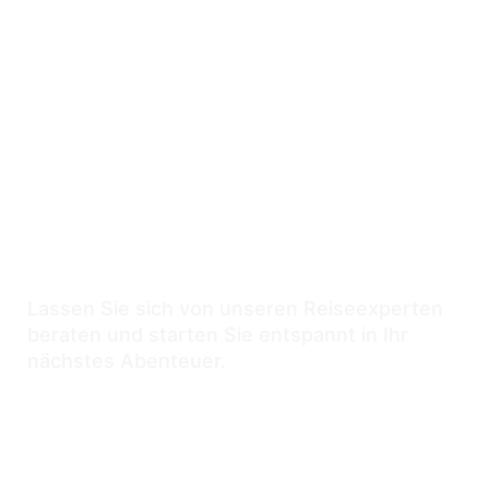
Ihre nächste Traumreise
wartet schon auf Sie
Lassen Sie sich von unseren Reiseexperten
beraten und starten Sie entspannt in Ihr
nächstes Abenteuer.