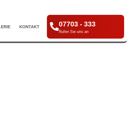
07703 - 333
LERIE
KONTAKT
Rufen Sie uns an