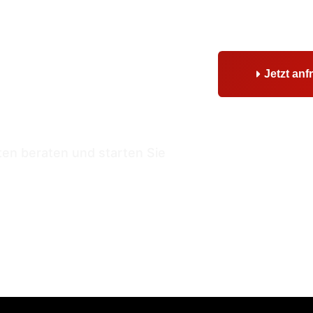
aumreise
Jetzt anf
 Sie
en beraten und starten Sie