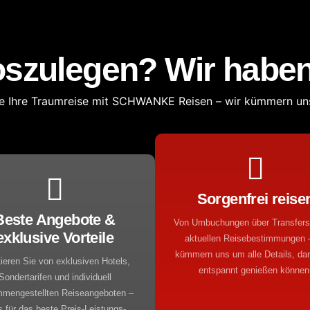
loszulegen? Wir haben 
ie Ihre Traumreise mit SCHWANKE Reisen – wir kümmern uns
Sorgenfrei reise
Beste Angebote &
Von Umbuchungen über Transfers
exklusive Vorteile
aktuellen Reisebestimmungen –
kümmern uns um alle Details, da
tieren Sie von exklusiven Hotels,
entspannt genießen können
Sondertarifen und individuell
mengestellten Reiseangeboten –
s für das beste Preis-Leistungs-